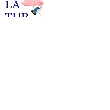
LA
TUR
BULENTE
nous contacter
Menu
laturbulente.com
© 2023 Cie La Turbulente