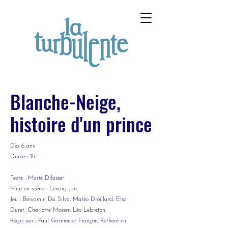
Blanche-Neige,
histoire d'un prince
Dès 6 ans
Durée : 1h
Texte : Marie Dilasser
Mise en scène : Lénaïg Jan
Jeu : Benjamin Da Silva, Matéo Droillard, Elsa
Duret, Charlotte Mosser, Léo Lebreton.
Régis son : Paul Garnier et François Réthoré en